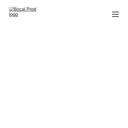
Portfolio
Retrouvez mes playlists vidéo sur 
Youtube, Bocal Prod